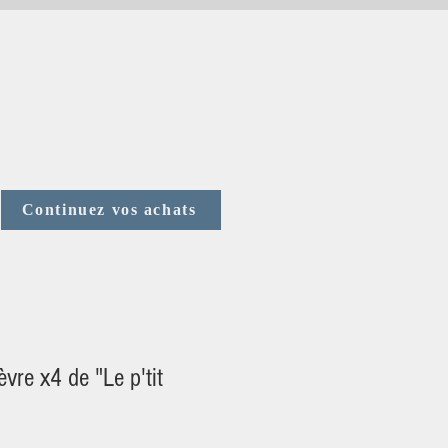
us Contacter
Votre avis
Continuez vos achats
èvre x4 de "Le p'tit