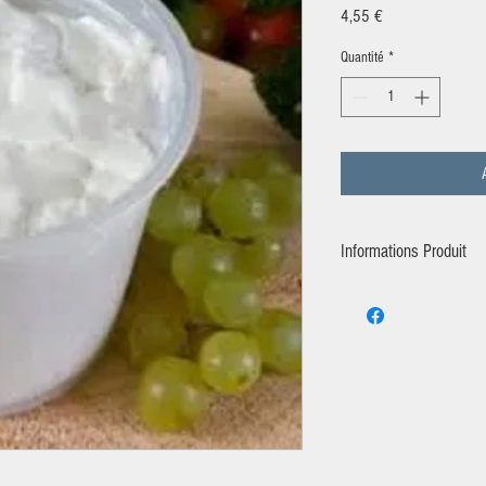
Prix
4,55 €
Quantité
*
Informations Produit
Producteur:
Le P'tit Barru-
Ingrédient:
Lait cru entier 