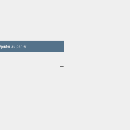
Ajouter au panier
38590 La Forteresse
de chèvre