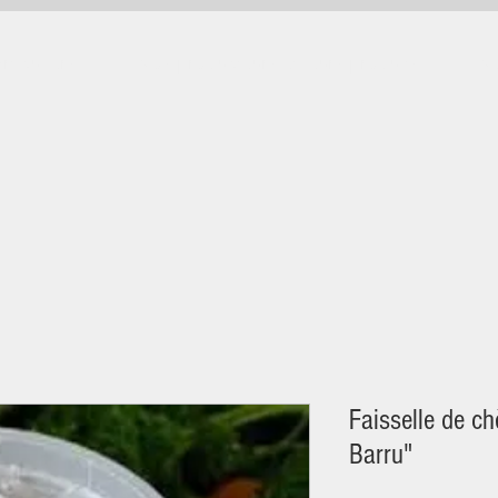
rticuliers
Nos producteurs et leurs produits
No
Faisselle de ch
Barru"