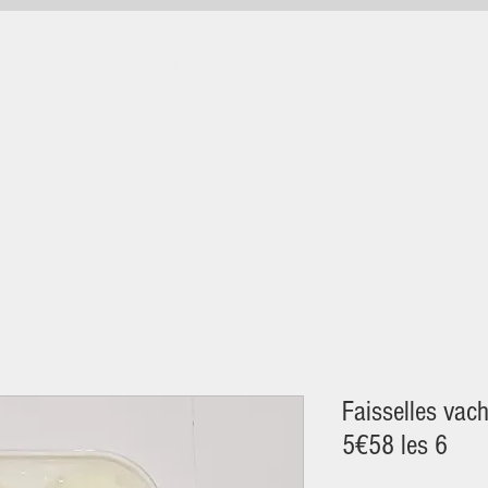
rticuliers
Nos producteurs et leurs produits
No
Faisselles vac
5€58 les 6