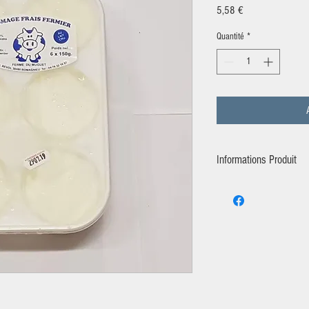
Prix
5,58 €
Quantité
*
Informations Produit
Producteur:
La Ferme du M
Ingrédient:
Lait de vache
DLC:
14 Jours