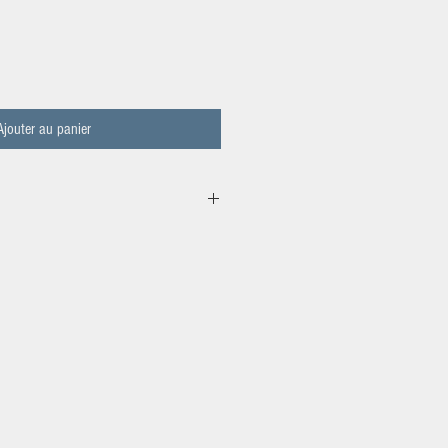
Ajouter au panier
38590 La Forteresse
 de chèvre