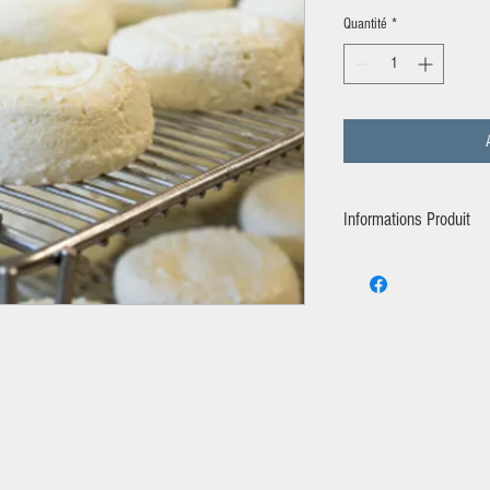
Quantité
*
Informations Produit
Producteur
:
Le P'tit Barru
-
Ingrédient
:
Lait cru entier