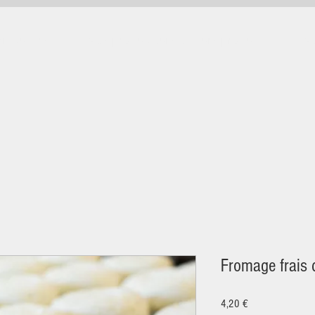
rticuliers
Nos producteurs et leurs produits
No
Fromage frais 
Prix
4,20 €