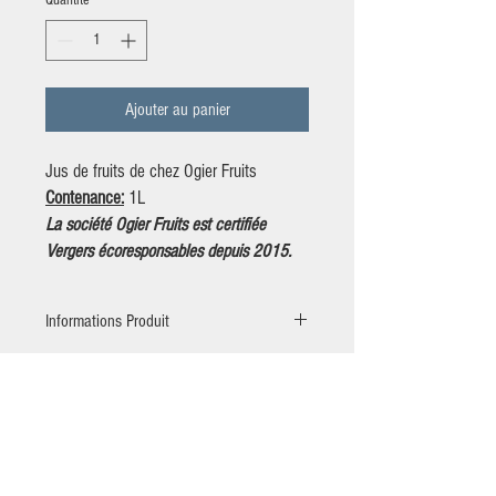
Quantité
*
Ajouter au panier
Jus de fruits de chez Ogier Fruits
Contenance:
1L
La société Ogier Fruits est certifiée
Vergers écoresponsables depuis 2015.
Informations Produit
Producteur:
Ogier Fruits à Seyssuel 38200
Ingrédients:
* Jus de pomme 100% fruits
*Jus de pomme : 80% - Jus de coing : 20%
NOUS
CONTA
*Jus de pomme : 90% - Jus de framboise : 10%
CTER
*Jus Poire 100% pur jus de fruits
07 86 16 77 94