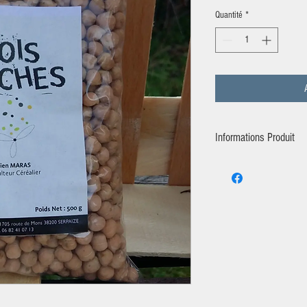
Quantité
*
Informations Produit
Producteur:
GAEC LE MOULI
Tous les produits que nous
cultivés et transformés sur 
exploitation par nos soins,
en agriculture biologique