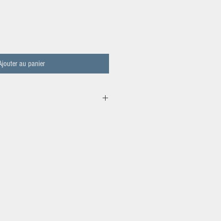
Ajouter au panier
N DE JULIEN-38200 SERPAIZE
 vendons sont
notre