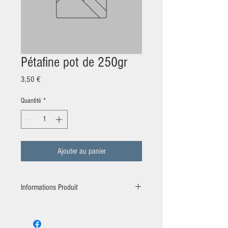
Pétafine pot de 250gr
Prix
3,50 €
Quantité
*
Ajouter au panier
Informations Produit
Producteur:
La Ferme du Muguet à Romagnieu
Ingrédient:
Lait de vache, ail, vin blanc.